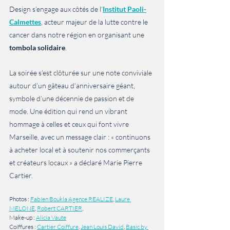
Design s’engage aux côtés de l’
Institut Paoli-
Calmettes
, acteur majeur de la lutte contre le 
cancer dans notre région en organisant une 
tombola solidaire
.
La soirée s’est clôturée sur une note conviviale 
autour d’un gâteau d’anniversaire géant, 
symbole d’une décennie de passion et de 
mode. Une édition qui rend un vibrant 
hommage à celles et ceux qui font vivre 
Marseille, avec un message clair : « continuons 
à acheter local et à soutenir nos commerçants 
et créateurs locaux » a déclaré Marie Pierre 
Cartier.
Photos : 
Fabien Boukla Agence REALIZE
, 
Laure 
MELONE
, 
Robert CARTIER
, 
Make-up : 
Alicia Vaute
Coiffures : 
Cartier Coiffure
, 
Jean Louis David
, 
Basic by 