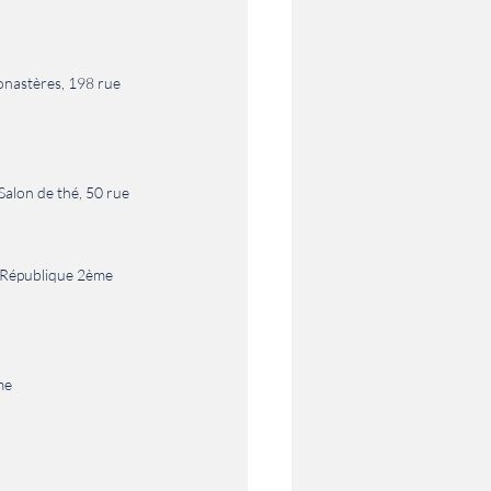
monastères, 198 rue 
alon de thé, 50 rue 
la République 2ème
me