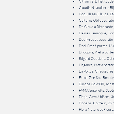
Citron vert, Institut d
Claudia N, Joaillerie B
Coquillages Claude, Et
Cultures Obliques, Lib
Da Claudia Ristorante,
Délices Lamarque, Confis
Des livres et vous, Lib
Dod, Prêt à porter, 
Droopy’s, Prêt à porte
Edgard Opticiens, Opti
Elegance, Prêt à porte
En Vogue, Chaussures 
Escale Zen Spa, Beaut
Europe Gold'OR, Achat o
FAMA Supérette, Supér
Fietje, Cave à bières,
Fionalys, Coiffeur, 25 
Flora Nature et Fleurs