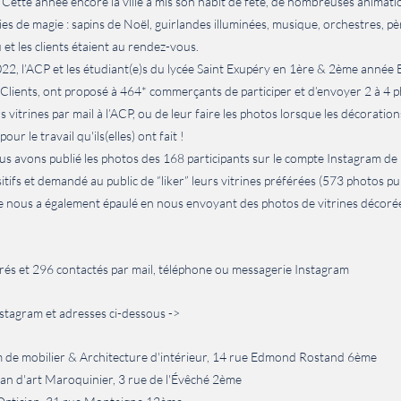
. Cette année encore la ville a mis son habit de fête, de nombreuses animati
lies de magie : sapins de Noël, guirlandes illuminées, musique, orchestres, p
et les clients étaient au rendez-vous.
2, l’ACP et les étudiant(e)s du lycée Saint Exupéry en 1ère & 2ème année 
n Clients, ont proposé à 464* commerçants de participer et d’envoyer 2 à 4 
 vitrines par mail à l’ACP, ou de leur faire les photos lorsque les décoration
ur le travail qu'ils(elles) ont fait !
 avons publié les photos des 168 participants sur le compte Instagram de l
s et demandé au public de “liker” leurs vitrines préférées (573 photos publ
e nous a également épaulé en nous envoyant des photos de vitrines décorée
s et 296 contactés par mail, téléphone ou messagerie Instagram
stagram et adresses ci-dessous ->
 de mobilier & Architecture d'intérieur, 14 rue Edmond Rostand 6ème
san d'art Maroquinier, 3 rue de l'Évêché 2ème