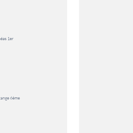
théas 1er
ontange 6ème