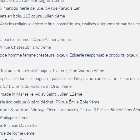
Opticien, 31 rue Montaigne 12ème
 maroquinerie de luxe, 34 rue Paradis 1er
ets en bois, 110 cours Julien 6ème
rticles religieux, épicerie fine, cosmétiques, réalisés uniquement par des 
 à porter femme, 20 rue Armény 6ème
, 9 rue Chateaubriand 7ème
de homme femme créateurs locaux, Épicerie responsable produits locaux, S
 Restaurant spécialité bagels Traiteur, 7 bd Vauban 6ème
spécialisé dans les bagels et pâtisseries d’inspiration américaine, 7 rue de 
e, 271 Chem. du Vallon de l'Oriol 7ème
 made in Marseille, 48 av Saint-Julien 12ème
ie écologique & zéro déchet, 79 rue Émile Zola 9ème
ndoor & outdoor Vintage Déco Luminaires, 24 rue 3 Frères Barthélémy 6è
d Philippon 4ème
rue Francis Davso 1er
9 rue de Rome 6ème