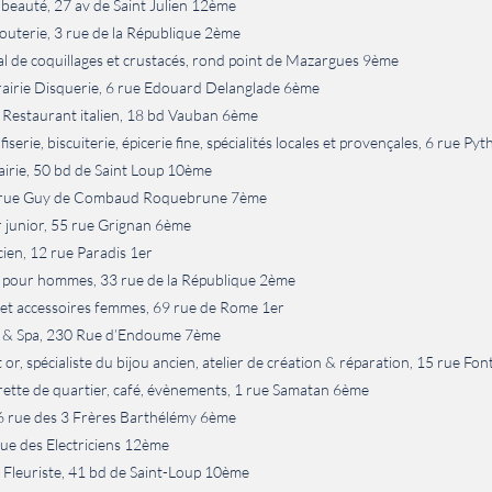
e beauté, 27 av de Saint Julien 12ème
ijouterie, 3 rue de la République 2ème
al de coquillages et crustacés, rond point de Mazargues 9ème
rairie Disquerie, 6 rue Edouard Delanglade 6ème
 Restaurant italien, 18 bd Vauban 6ème
erie, biscuiterie, épicerie fine, spécialités locales et provençales, 6 rue Py
rairie, 50 bd de Saint Loup 10ème
18 rue Guy de Combaud Roquebrune 7ème
r junior, 55 rue Grignan 6ème
cien, 12 rue Paradis 1er
r pour hommes, 33 rue de la République 2ème
et accessoires femmes, 69 rue de Rome 1er
y & Spa, 230 Rue d’Endoume 7ème
r, spécialiste du bijou ancien, atelier de création & réparation, 15 rue F
ette de quartier, café, évènements, 1 rue Samatan 6ème
 36 rue des 3 Frères Barthélémy 6ème
rue des Electriciens 12ème
, Fleuriste, 41 bd de Saint-Loup 10ème