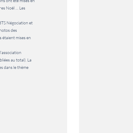
ons ont été mises en 
ères Noël … Les 
BTS Négociation et 
photos des 
s étaient mises en 
’association 
iées au total). La 
s dans le thème 