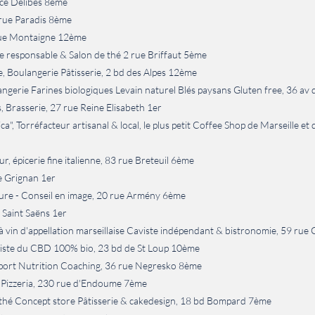
ace Delibes 8ème
 rue Paradis 8ème
 rue Montaigne 12ème
 responsable & Salon de thé 2 rue Briffaut 5ème
 Boulangerie Pâtisserie, 2 bd des Alpes 12ème
ngerie Farines biologiques Levain naturel Blés paysans Gluten free, 36 av
, Brasserie, 27 rue Reine Elisabeth 1er
", Torréfacteur artisanal & local, le plus petit Coffee Shop de Marseille et 
ur, épicerie fine italienne, 83 rue Breteuil 6ème
ue Grignan 1er
fure - Conseil en image, 20 rue Armény 6ème
 Saint Saëns 1er
 vin d'appellation marseillaise Caviste indépendant & bistronomie, 59 rue
aliste du CBD 100% bio, 23 bd de St Loup 10ème
Sport Nutrition Coaching, 36 rue Negresko 8ème
 Pizzeria, 230 rue d'Endoume 7ème
 thé Concept store Pâtisserie & cakedesign, 18 bd Bompard 7ème