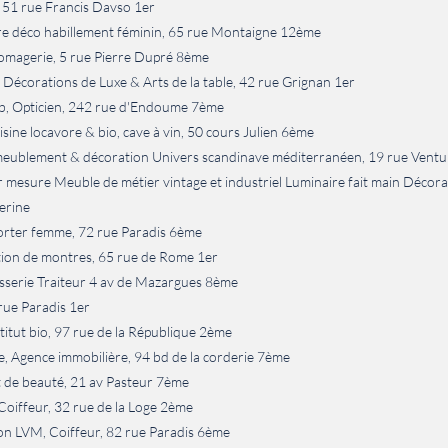
 51 rue Francis Davso 1er
e déco habillement féminin, 65 rue Montaigne 12ème
omagerie, 5 rue Pierre Dupré 8ème
 Décorations de Luxe & Arts de la table, 42 rue Grignan 1er
ub, Opticien, 242 rue d'Endoume 7ème
sine locavore & bio, cave à vin, 50 cours Julien 6ème
eublement & décoration Univers scandinave méditerranéen, 19 rue Ventu
 mesure Meuble de métier vintage et industriel Luminaire fait main Décorat
erine
rter femme, 72 rue Paradis 6ème
tion de montres, 65 rue de Rome 1er
isserie Traiteur 4 av de Mazargues 8ème
rue Paradis 1er
titut bio, 97 rue de la République 2ème
e, Agence immobilière, 94 bd de la corderie 7ème
ut de beauté, 21 av Pasteur 7ème
Coiffeur, 32 rue de la Loge 2ème
on LVM, Coiffeur, 82 rue Paradis 6ème