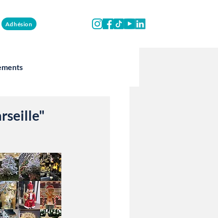
Adhésion
ements
rseille"