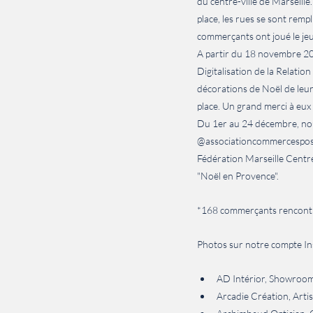
du centre-ville de Marseille
place, les rues se sont remp
commerçants ont joué le jeu 
A partir du 18 novembre 202
Digitalisation de la Relatio
décorations de Noël de leurs
place. Un grand merci à eux po
Du 1er au 24 décembre, nous
@associationcommercespositif
Fédération Marseille Centr
"Noël en Provence".
*168 commerçants rencontré
Photos sur notre compte In
AD Intérior, Showroom
Arcadie Création, Arti