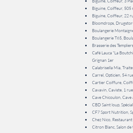
Biguine, Coiffeur, 3 Pl
Biguine, Coiffeur, 505
Biguine, Coiffeur, 22
Bloomdrops, Drugstore
Boulangerie Montaigne,
Boulangerie T65, Boula
Brasserie des Templiers
Café Lauca "La Boutchica
Grignan 1er
Calabrisella Mia, Traite
Carrel, Opticien, 54 r
Cartier Coiffure, Coif
Cavavin, Caviste, 1 rue
Cave Chicoulon, Cave à
CBD Saint loup, Spéci
CF7 Sport Nutrition, 
Chez Nico, Restaurant
Citron Blanc, Salon de