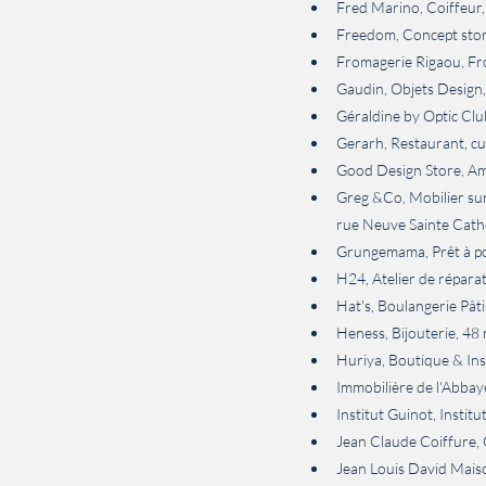
Fred Marino, Coiffeur,
Freedom, Concept stor
Fromagerie Rigaou, Fr
Gaudin, Objets Design,
Géraldine by Optic Cl
Gerarh, Restaurant, cui
Good Design Store, Am
Greg &Co, Mobilier sur
rue Neuve Sainte Cath
Grungemama, Prêt à po
H24, Atelier de répara
Hat's, Boulangerie Pât
Heness, Bijouterie, 48 
Huriya, Boutique & Ins
Immobilière de l'Abbay
Institut Guinot, Instit
Jean Claude Coiffure, 
Jean Louis David Mais