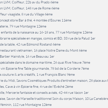
on LVM, Coiffeur, 22b av du Prado 6ème
on LVM, Coiffeur, 148 rue de Rome 6ème
ffeur visagiste, 8 rue du Village 6ème
Concept store Bar à thé, 4 montée d'Eoures 11ème
laterie, 79 rue Montaigne 12ème
er enfants de la naissance au 16-18 ans, 77 rue Montaigne 12ème
ibrairie spécialisée en mangas, comics et BD, 33 rue de la Palud 1er
rt de la table, 42 rue Edmond Rostand 6ème
s, restaurant vietnamien, 16 place Notre Dame du Mont 6ème
 Barber Hairstyle, 16 rue Beauvau 1er
e spécialisée dans le domaine maritime, 26 quai Rive Neuve 7ème
 vin Epicerie fine Table gourmande, 78 bd de la Corderie 7ème
rs couture & arts créatifs, 1 rue François Blanc 9ème 
ie du Midi, Savons Cosmétiques Produits d'entretien maison, 28 place aux 
s, Cave à vin Epicerie fine, 4 rue de l'Evêché 2ème
le, Mercerie fantaisie et conseils avisés, 42-44 rue Vacon 1er
aise, Savon de Marseille traditionnel Soin du corps Maison, 10 La Canebièr
er féminin, 112 rue Montaigne 12ème