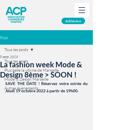
Adhésion
Post
Tous les posts
8 sept. 2023
Tous les posts
La fashion week Mode &
Plus belle la vitrine de Marseille
Design 8ème > SOON !
Mode & Design Marseille
SAVE THE DATE ! Réservez votre soirée du 
Autres événements
Jeudi 19 octobre 2022 à partir de 19h00.