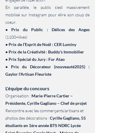
En parallèle, le public s’est massivement 
mobilisé sur Instagram pour élire son coup de 
coeur.
• Prix du Public : Délices des Anges 
(1100+likes)
• Prix de l’Esprit de Noël : CER Luminy
• Prix de la Créativité : Buddy’s Immobilier
• Prix Spécial du Jury : For Atao
• Prix du Décorateur (nouveauté2025) : 
Gaylor l'Artisan Fleuriste
L'équipe du concours
Organisation : 
Marie-Pierre Cartier – 
Présidente, Cyrille Gagliano – Chef de projet
Rencontre avec les commerçants/artisans et 
photos des décorations : 
Cyrille Gagliano, 55 
étudiants en 1ère année BTS NDRC Lycée 
Saint-Exupéry, Carole Haut – Maison de 