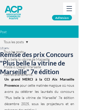
Adhésion
Post
Tous les posts
13 janv.
Tous les posts
Remise des prix Concours
Plus belle la vitrine de Marseille
"Plus belle la vitrine de
Mode & Design Marseille
Marseille" 7e édition
Autres événements
Un grand MERCI à la CCI Aix Marseille 
Provence
 pour cette matinée magique où nous 
avons pu célébrer les lauréats du concours 
"Plus belle la vitrine de Marseille" 7e édition 
décembre 2025, sous les projecteurs et en 
présence des médias !