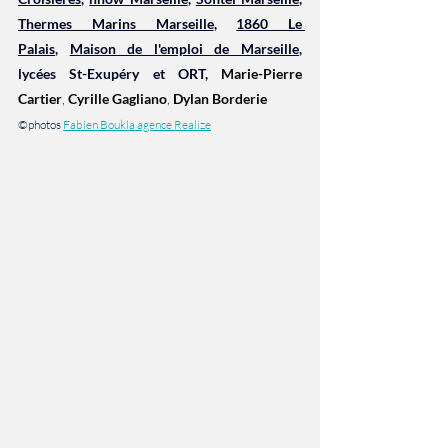
Thermes Marins Marseille
, 
1860 Le 
Palais
, 
Maison de l'emploi de Marseille
,  
lycées St-Exupéry et ORT, 
Marie-Pierre 
Cartier
, 
Cyrille Gagliano
, 
Dylan Borderie
©photos 
Fabien Boukla agence Realize