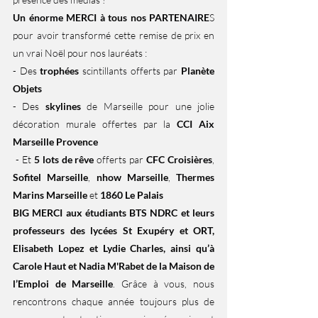
Un énorme MERCI à tous nos PARTENAIRE
S 
pour avoir transformé cette remise de prix en 
un vrai Noël pour nos lauréats :
- Des 
trophées
 scintillants offerts par 
Planète 
Objets
- 
Des 
skylines
 de Marseille pour une jolie 
décoration murale offertes par la 
CCI Aix 
Marseille Provence
 - Et 
5 lots de rêve
 offerts par 
CFC Croisières
, 
Sofitel Marseille
, 
nhow Marseille
, 
Thermes 
Marins Marseille
 et 
1860 Le Palais
BIG MERCI aux étudiants BTS NDRC et leurs 
professeurs des lycées St Exupéry et ORT, 
Elisabeth Lopez et Lydie Charles, ainsi qu’à 
Carole Haut et Nadia M'Rabet de la Maison de 
l’Emploi de Marseille
. Grâce à vous, nous 
rencontrons chaque année toujours plus de 