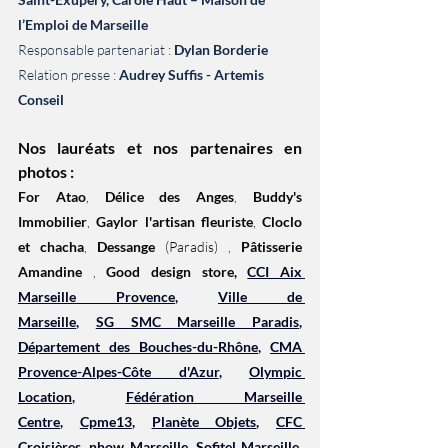
l’Emploi de Marseille
Responsable partenariat : 
Dylan Borderie
Relation presse : 
Audrey Suffis - Artemis 
Conseil
Nos lauréats et nos partenaires en 
photos :
For Atao
, 
Délice des Anges
, 
Buddy's 
Immobilier
, 
Gaylor l'artisan fleuriste
, 
Cloclo 
et chacha
, 
Dessange
 (Paradis) , 
Pâtisserie 
Amandine
 , 
Good design store, 
CCI Aix 
Marseille Provence
, 
Ville de 
Marseille
, 
SG SMC Marseille Paradis
, 
Département des Bouches-du-Rhône
, 
CMA 
Provence-Alpes-Côte d'Azur
, 
Olympic 
Location
, 
Fédération Marseille 
Centre
, 
Cpme13
, 
Planète Objets
, 
CFC 
Croisières
, 
nhow Marseille
, 
Sofitel Marseille
, 